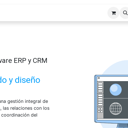
cios ERP
Industrias
Erp Gads
Tienda
Hosting
tware ERP y CRM
do y diseño
na gestión integral de
, las relaciones con los
la coordinación del