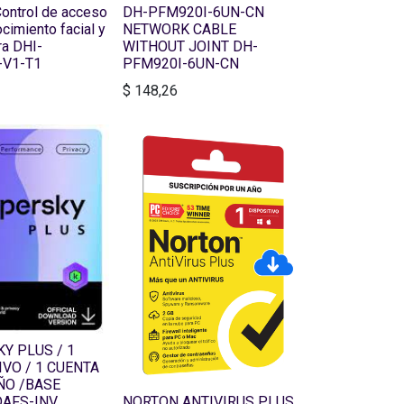
ontrol de acceso
DH-PFM920I-6UN-CN
cimiento facial y
NETWORK CABLE
ra DHI-
WITHOUT JOINT DH-
-V1-T1
PFM920I-6UN-CN
$
148,26
Y PLUS / 1
IVO / 1 CUENTA
ÑO /BASE
AFS-INV
NORTON ANTIVIRUS PLUS