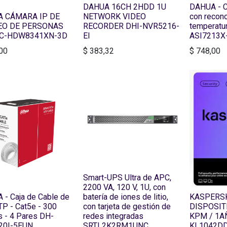
DAHUA 16CH 2HDD 1U
DAHUA - C
 CÁMARA IP DE
NETWORK VIDEO
con recono
EO DE PERSONAS
RECORDER DHI-NVR5216-
temperatu
PC-HDW8341XN-3D
EI
ASI7213X
00
$
383,32
$
748,00
Smart-UPS Ultra de APC,
2200 VA, 120 V, 1U, con
- Caja de Cable de
batería de iones de litio,
KASPERSK
P - Cat5e - 300
con tarjeta de gestión de
DISPOSIT
 - 4 Pares DH-
redes integradas
KPM / 1A
20I-5EUN
SRTL2K2RM1UNC
KL1042DD