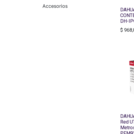
Accesorios
DAHUA
CONT
DH-I
$
968,
DAHUA 
Red UT
Metros
PFM9