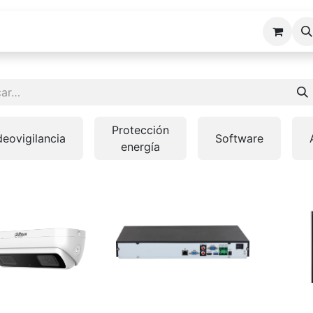
cios ERP
Industrias
Erp Gads
Tienda
Hosting
Protección
deovigilancia
Software
energía