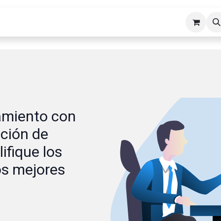
cios ERP
Industrias
Erp Gads
Tienda
Hosting
amiento con
ción de
ifique los
os mejores