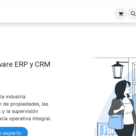
cios ERP
Industrias
Erp Gads
Tienda
Hosting
tware ERP y CRM
a industria
ón de propiedades, las
s y la supervisión
ncia operativa integral.
n experto